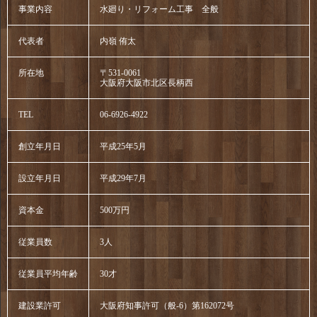
事業内容
水廻り・リフォーム工事 全般
代表者
内嶺 侑太
所在地
〒531-0061
大阪府大阪市北区長柄西
TEL
06-6926-4922
創立年月日
平成25年5月
設立年月日
平成29年7月
資本金
500万円
従業員数
3人
従業員平均年齢
30才
建設業許可
大阪府知事許可（般-6）第162072号