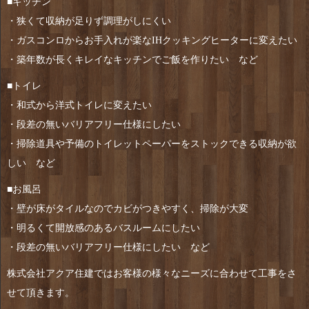
■キッチン
・狭くて収納が足りず調理がしにくい
・ガスコンロからお手入れが楽なIHクッキングヒーターに変えたい
・築年数が長くキレイなキッチンでご飯を作りたい など
■トイレ
・和式から洋式トイレに変えたい
・段差の無いバリアフリー仕様にしたい
・掃除道具や予備のトイレットペーパーをストックできる収納が欲
しい など
■お風呂
・壁が床がタイルなのでカビがつきやすく、掃除が大変
・明るくて開放感のあるバスルームにしたい
・段差の無いバリアフリー仕様にしたい など
株式会社アクア住建ではお客様の様々なニーズに合わせて工事をさ
せて頂きます。